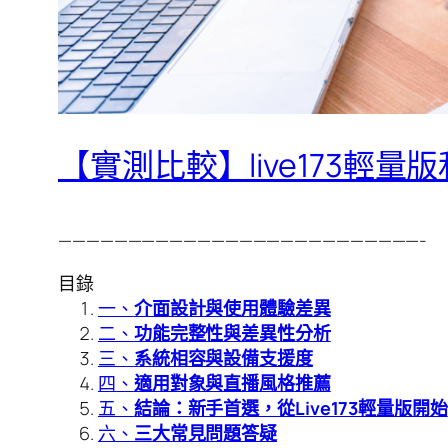
【實測比較】live173輕
——————————————————————————-
目錄
一、
介面設計與使用體驗差異
二、
功能完整性與差異性分析
三、
系統相容與設備支援度
四、
適用對象與直播風格推薦
五、
結論：新手首選，從Live173輕量版開始
六、
三大常見問題答疑