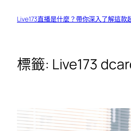
跳
至
Live173直播是什麼？帶你深入了解這
主
要
內
容
標籤:
Live173 dcar