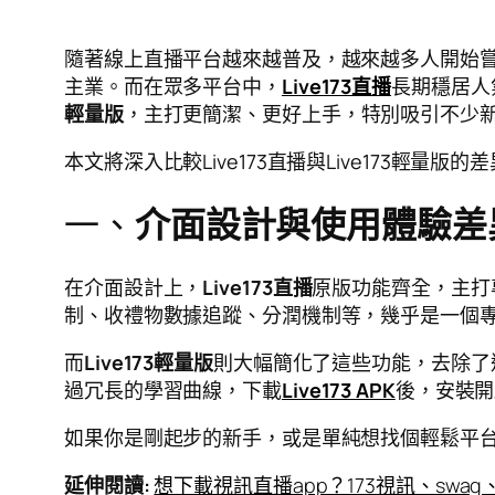
隨著線上直播平台越來越普及，越來越多人開始
主業。而在眾多平台中，
Live173直播
長期穩居人
輕量版
，主打更簡潔、更好上手，特別吸引不少
本文將深入比較Live173直播與Live173輕
一、
介面設計與使用體驗差
在介面設計上，
Live173直播
原版功能齊全，主打
制、收禮物數據追蹤、分潤機制等，幾乎是一個
而
Live173輕量版
則大幅簡化了這些功能，去除了
過冗長的學習曲線，下載
Live173 APK
後，安裝開
如果你是剛起步的新手，或是單純想找個輕鬆平
延伸閱讀
:
想下載視訊直播app？173視訊、swag