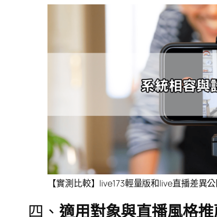
【實測比較】live173輕量版和live直播
四、
適用對象與直播風格推