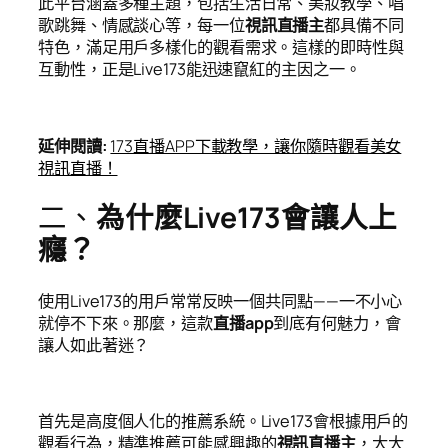
此平台涵蓋多種主題，包括生活日常、美妝教學、唱
歌跳舞、情感談心等，每一位
視訊直播主
都具備不同
特色，滿足用戶多樣化的觀看需求。這樣的即時性與
互動性，正是Live173能迅速竄紅的主因之一。
延伸閱讀
:
173直播APP下載教學，讓你隨時觀看美女
視訊直播！
二、
為什麼Live173會讓人上
癮？
使用Live173的用戶常常反映一個共同點——一不小心
就停不下來。那麼，這款
直播app
到底有何魅力，會
讓人如此著迷？
首先是高度個人化的推薦系統。Live173會根據用戶的
觀看行為，精準推薦可能感興趣的
視訊直播主
，大大