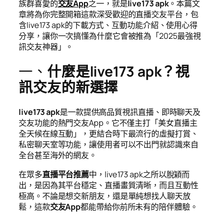
族群喜愛的
交友App
之一，就是
live173 apk
。本篇文
章將為你完整開箱這款深受歡迎的直播交友平台，包
含live173 apk的下載方式、互動功能介紹、使用心得
分享，讓你一次搞懂為什麼它會被推為「2025最強視
訊交友神器」。
一、
什麼是live173 apk？視
訊交友的新選擇
live173 apk
是一款提供高品質視訊直播、即時聊天及
交友功能的熱門交友App。它不僅主打「美女直播主
全天候在線互動」，更結合時下最流行的虛擬打賞、
私密聊天室等功能，讓使用者可以不出門就認識來自
全台甚至海外的網友。
在眾多
直播平台推薦
中，live173 apk之所以脫穎而
出，是因為其平台穩定、直播畫質清晰，而且互動性
極高。不論是想交新朋友，還是單純想找人聊天放
鬆，這款
交友App
都能帶給你前所未有的陪伴體驗。