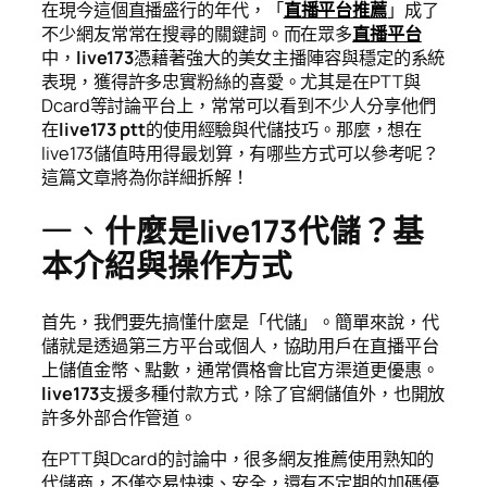
在現今這個直播盛行的年代，「
直播平台推薦
」成了
不少網友常常在搜尋的關鍵詞。而在眾多
直播平台
中，
live173
憑藉著強大的美女主播陣容與穩定的系統
表現，獲得許多忠實粉絲的喜愛。尤其是在PTT與
Dcard等討論平台上，常常可以看到不少人分享他們
在
live173 ptt
的使用經驗與代儲技巧。那麼，想在
live173儲值時用得最划算，有哪些方式可以參考呢？
這篇文章將為你詳細拆解！
一、
什麼是live173代儲？基
本介紹與操作方式
首先，我們要先搞懂什麼是「代儲」。簡單來說，代
儲就是透過第三方平台或個人，協助用戶在直播平台
上儲值金幣、點數，通常價格會比官方渠道更優惠。
live173
支援多種付款方式，除了官網儲值外，也開放
許多外部合作管道。
在PTT與Dcard的討論中，很多網友推薦使用熟知的
代儲商，不僅交易快速、安全，還有不定期的加碼優