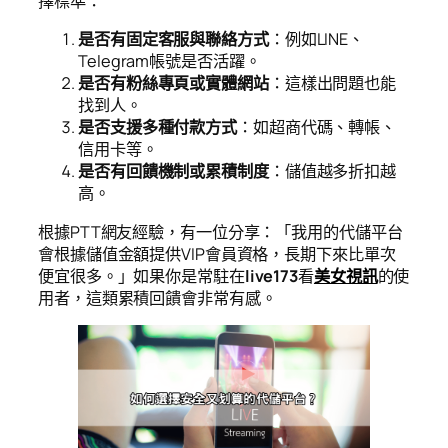
擇標準：
是否有固定客服與聯絡方式
：例如LINE、
Telegram帳號是否活躍。
是否有粉絲專頁或實體網站
：這樣出問題也能
找到人。
是否支援多種付款方式
：如超商代碼、轉帳、
信用卡等。
是否有回饋機制或累積制度
：儲值越多折扣越
高。
根據PTT網友經驗，有一位分享：「我用的代儲平台
會根據儲值金額提供VIP會員資格，長期下來比單次
便宜很多。」如果你是常駐在
live173
看
美女視訊
的使
用者，這類累積回饋會非常有感。