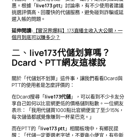
惠。根據「
live173 ptt
」討論串，有不少使用者建議
挑選評價高、回覆快的代儲服務，避免碰到詐騙或延
遲入帳的問題。
延伸閱讀
:
【實況界爆料】173直播主收入大公開，一
個月到底可以賺多少？
二、
live173代儲划算嗎？
Dcard、PTT網友這樣說
關於「代儲划不划算」這件事，讓我們看看Dcard與
PTT的使用者是怎麼評價的：
在Dcard搜尋「
live173代儲
」，可以看到不少卡友分
享自己如何以比官網更低的價格儲到點數。一位網友
表示：「我用代儲買1000點比官網便宜了至少15%，
每次儲值都感覺像賺到一杯星巴克。」
而在PTT的「
live173 ptt
」相關板塊中，有鄉民提
醒：「代儲一定要選老字號，不要貪小便宜，有些新