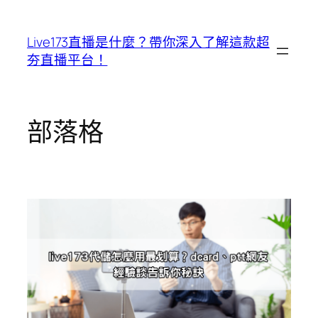
跳
至
Live173直播是什麼？帶你深入了解這款超
主
夯直播平台！
要
內
容
部落格