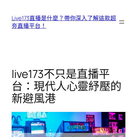
跳
至
Live173直播是什麼？帶你深入了解這款超
主
夯直播平台！
要
內
容
live173不只是直播平
台：現代人心靈紓壓的
新避風港