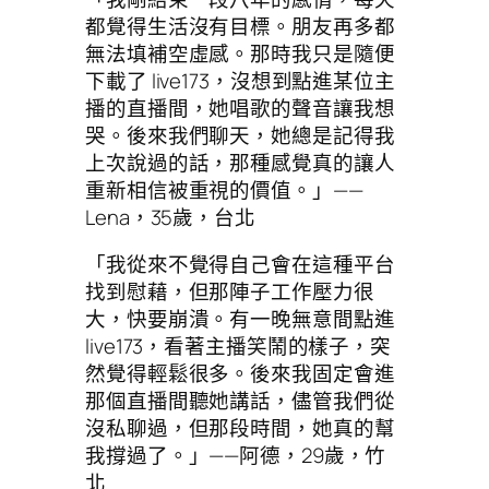
都覺得生活沒有目標。朋友再多都
無法填補空虛感。那時我只是隨便
下載了 live173，沒想到點進某位主
播的直播間，她唱歌的聲音讓我想
哭。後來我們聊天，她總是記得我
上次說過的話，那種感覺真的讓人
重新相信被重視的價值。」——
Lena，35歲，台北
「我從來不覺得自己會在這種平台
找到慰藉，但那陣子工作壓力很
大，快要崩潰。有一晚無意間點進
live173，看著主播笑鬧的樣子，突
然覺得輕鬆很多。後來我固定會進
那個直播間聽她講話，儘管我們從
沒私聊過，但那段時間，她真的幫
我撐過了。」——阿德，29歲，竹
北