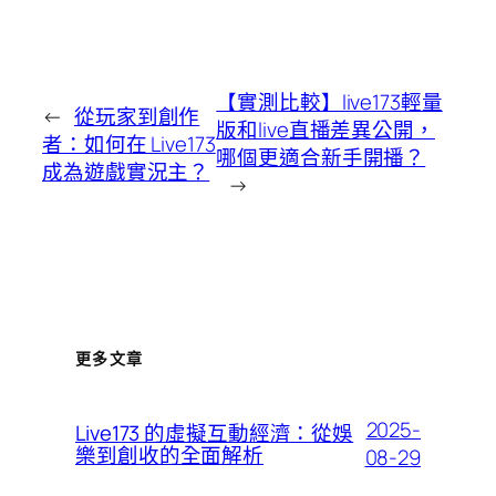
【實測比較】live173輕量
←
從玩家到創作
版和live直播差異公開，
者：如何在 Live173
哪個更適合新手開播？
成為遊戲實況主？
→
更多文章
2025-
Live173 的虛擬互動經濟：從娛
樂到創收的全面解析
08-29